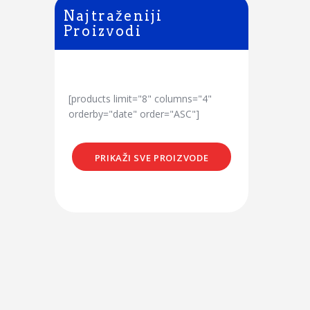
Najtraženiji
Proizvodi
[products limit="8" columns="4"
orderby="date" order="ASC"]
PRIKAŽI SVE PROIZVODE