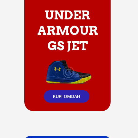
UNDER
ARMOUR
GS JET
KUPI OMDAH