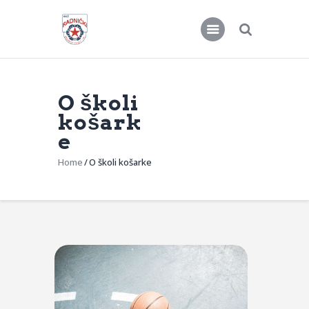
O školi
KKŽ Radnički
košark
e
Seniorke
Novosti
Home
O školi košarke
Kontakt