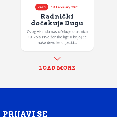
vesti
18. February 2026.
Radnički
dočekuje Dugu
Ovog vikenda nas očekuje utakmica
18. kola Prve ženske lige u kojoj će
naše devojke ugostiti…
LOAD MORE
PRIJAVI SE