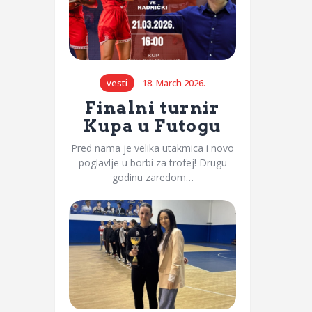
vesti
18. March 2026.
Finalni turnir
Kupa u Futogu
Pred nama je velika utakmica i novo
poglavlje u borbi za trofej! Drugu
godinu zaredom…