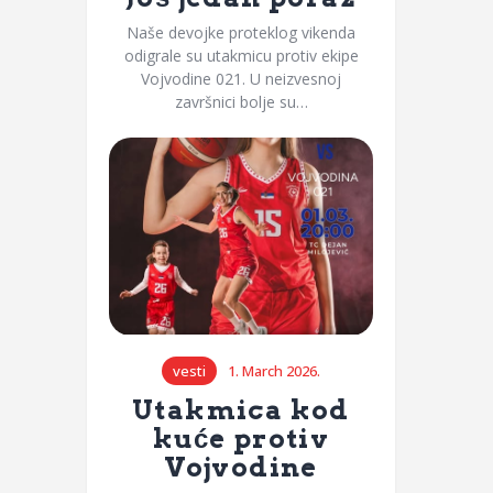
Naše devojke proteklog vikenda
odigrale su utakmicu protiv ekipe
Vojvodine 021. U neizvesnoj
završnici bolje su…
vesti
1. March 2026.
Utakmica kod
kuće protiv
Vojvodine