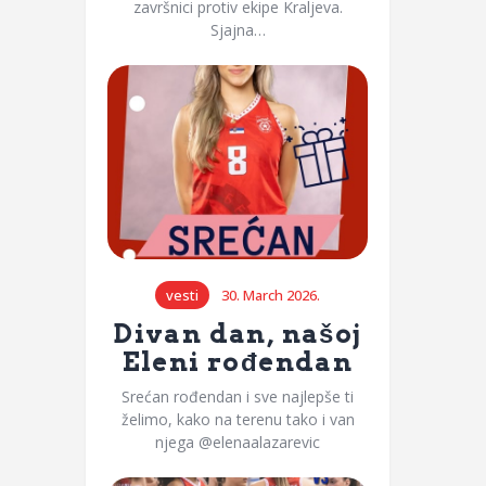
završnici protiv ekipe Kraljeva.
Sjajna…
vesti
30. March 2026.
Divan dan, našoj
Eleni rođendan
Srećan rođendan i sve najlepše ti
želimo, kako na terenu tako i van
njega @elenaalazarevic