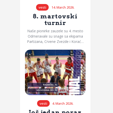
vesti
14. March 2026.
8. martovski
turnir
Naše pionirke zauzele su 4. mesto
Odmeravale su snage sa ekipama
Partizana, Crvene Zvezde i Korać…
vesti
4. March 2026.
Još jedan poraz