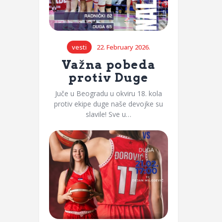
vesti
22. February 2026.
Važna pobeda
protiv Duge
Juče u Beogradu u okviru 18. kola
protiv ekipe duge naše devojke su
slavile! Sve u…