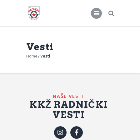
Vesti
KKŽ Radnički
Home
Vesti
Seniorke
Novosti
Kontakt
NAŠE VESTI
KKŽ RADNIČKI
VESTI