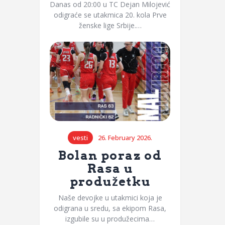
Danas od 20:00 u TC Dejan Milojević
odigraće se utakmica 20. kola Prve
ženske lige Srbije.…
vesti
26. February 2026.
Bolan poraz od
Rasa u
produžetku
Naše devojke u utakmici koja je
odigrana u sredu, sa ekipom Rasa,
izgubile su u produžecima…