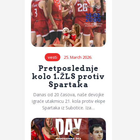
vesti
25. March 2026.
Pretposlednje
kolo 1.ŽLS protiv
Spartaka
Danas od 20 časova, naše devojke
igraće utakmicu 21. kola protiv ekipe
Spartaka iz Subotice. Iza…