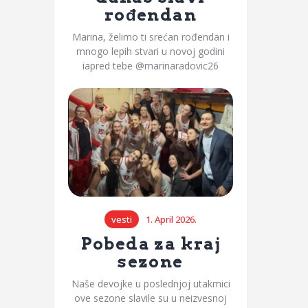
rođendan
Marina, želimo ti srećan rođendan i
mnogo lepih stvari u novoj godini
iapred tebe @marinaradovic26
vesti
1. April 2026.
Pobeda za kraj
sezone
Naše devojke u poslednjoj utakmici
ove sezone slavile su u neizvesnoj