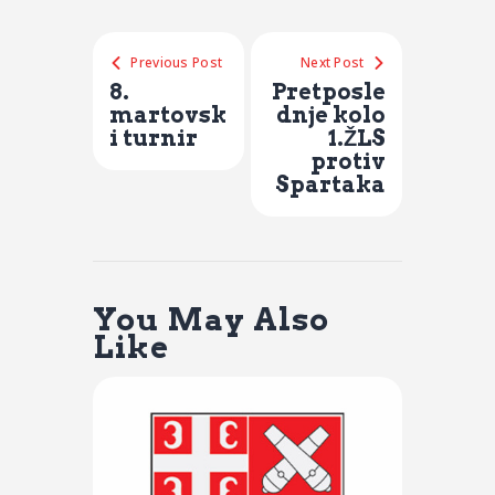
Previous Post
Next Post
8.
Pretposle
martovsk
dnje kolo
i turnir
1.ŽLS
protiv
Spartaka
You May Also
Like