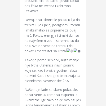
protivnik, što dodatno govori koliko
nas čeka neizvesna i zahtevna
utakmica.
Devojke su iskoristile pauzu u ligi da
treniraju još jače, podignemu formu
i maksimalno se pripreme za ovaj
meč. Fokus, energija i timski duh su
na najvišem nivou – spremne su da
daju sve od sebe na terenu i da
pokažu mentalitet sa Krsta!
Takođe pored seniorki, ništa manje
nije bitna utakmica naših pionirki
koje se, kao i prošle godine nalaze
na Mini Kupu i snage odmeravaju sa
pionirkama Novosadske ŽKA.
Naše najmlađe su skoro pokazale,
da su rame uz rame sa ekipama iz
Kvalitetne lige tako da će ovo biti još
jedna fenomenalna utakmica i novo