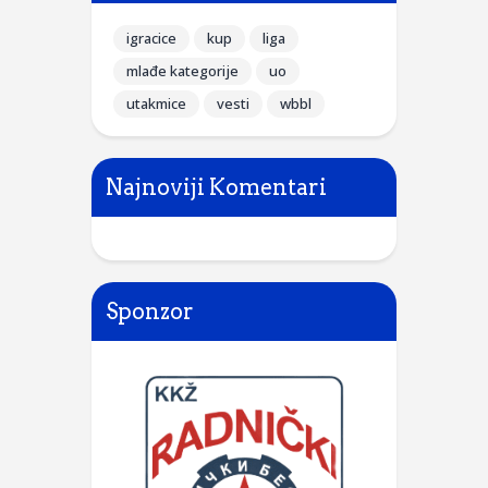
igracice
kup
liga
mlađe kategorije
uo
utakmice
vesti
wbbl
Najnoviji Komentari
Sponzor