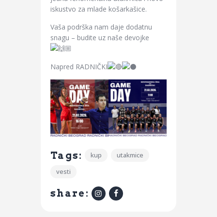
iskustvo za mlade košarkašice.
Vaša podrška nam daje dodatnu
snagu – budite uz naše devojke
Napred RADNIČKI
Tags:
kup
utakmice
vesti
share: