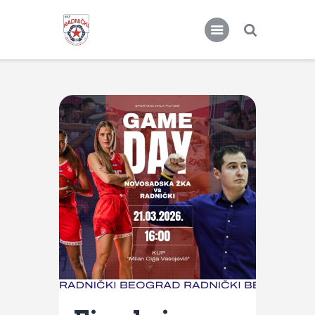
KKŽ Radnički
Seniorke
Novosti
Kontakt