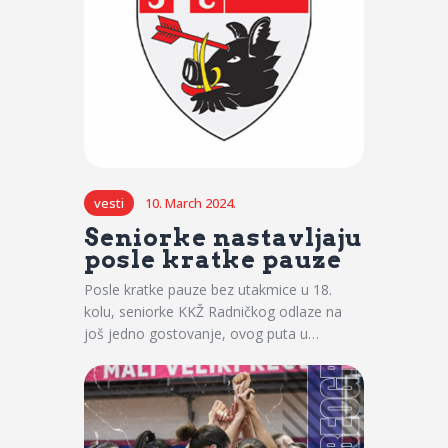
vesti
10. March 2024.
Seniorke nastavljaju
posle kratke pauze
Posle kratke pauze bez utakmice u 18.
kolu, seniorke KKŽ Radničkog odlaze na
još jedno gostovanje, ovog puta u…