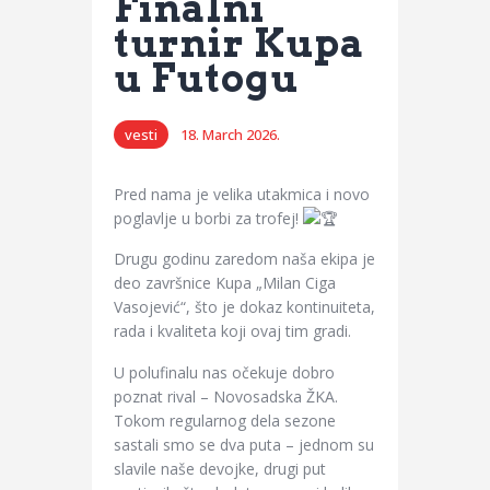
Finalni
turnir Kupa
u Futogu
vesti
18. March 2026.
Pred nama je velika utakmica i novo
poglavlje u borbi za trofej!
Drugu godinu zaredom naša ekipa je
deo završnice Kupa „Milan Ciga
Vasojević“, što je dokaz kontinuiteta,
rada i kvaliteta koji ovaj tim gradi.
U polufinalu nas očekuje dobro
poznat rival – Novosadska ŽKA.
Tokom regularnog dela sezone
sastali smo se dva puta – jednom su
slavile naše devojke, drugi put