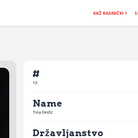
KKŽ Radnički
KKŽ RADNIČKI
S
Seniorke
Novosti
Kontakt
#
13
Name
Tina Dinčić
Državljanstvo