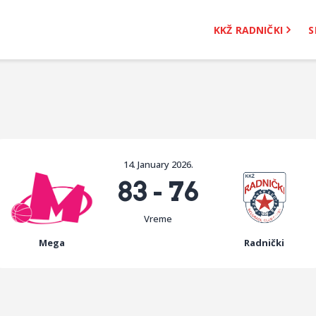
KKŽ Radnički
KKŽ RADNIČKI
S
Seniorke
Novosti
Kontakt
14. January 2026.
83
-
76
Vreme
Mega
Radnički