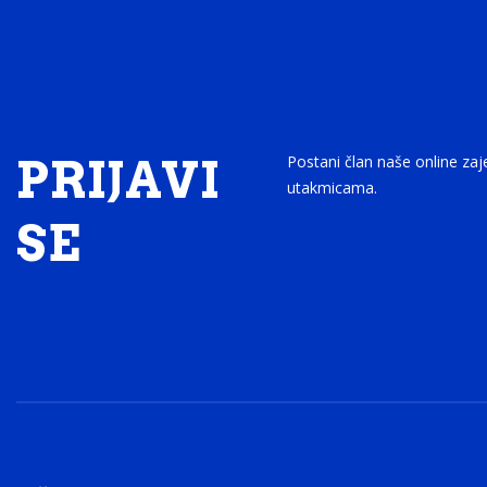
PRIJAVI
Postani član naše online zaj
utakmicama.
SE