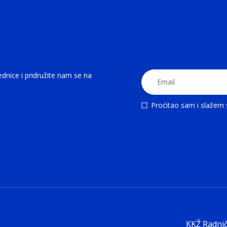
ednice i pridružite nam se na
Proćitao sam i slažem
KKŽ Radnič