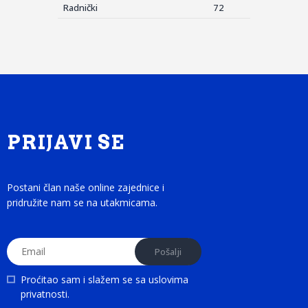
Radnički
72
PRIJAVI SE
Postani član naše online zajednice i
pridružite nam se na utakmicama.
Proćitao sam i slažem se sa
uslovima
privatnosti
.