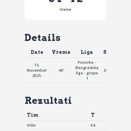
Vreme
Details
Date
Vreme
Liga
Sezona
Pionirke -
15.
Beogradska
November
40'
2025-2026
liga - grupa
2025.
1
Rezultati
Tim
T
Vrčin
64