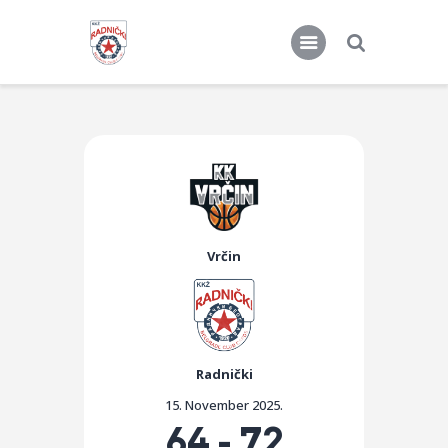
KKŽ Radnički
Seniorke
Novosti
Vrčin
Kontakt
Radnički
15. November 2025.
64
-
72