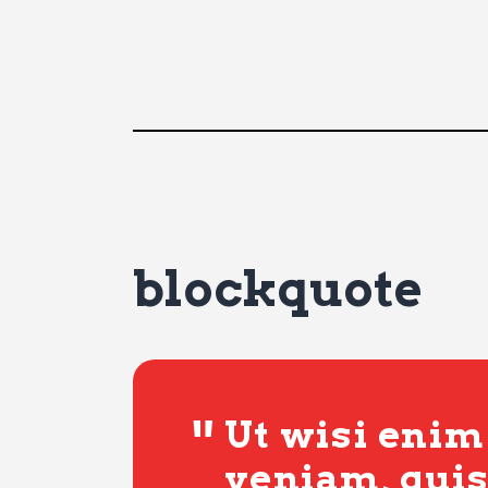
blockquote
Ut wisi eni
veniam, quis