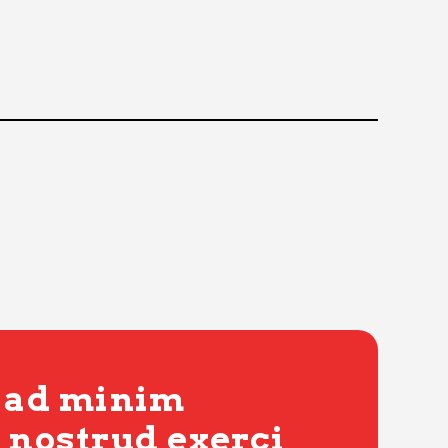
m ad minim
 nostrud exerci