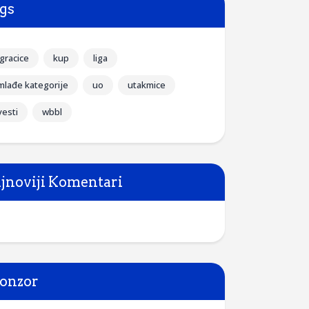
gs
igracice
kup
liga
mlađe kategorije
uo
utakmice
vesti
wbbl
jnoviji Komentari
onzor