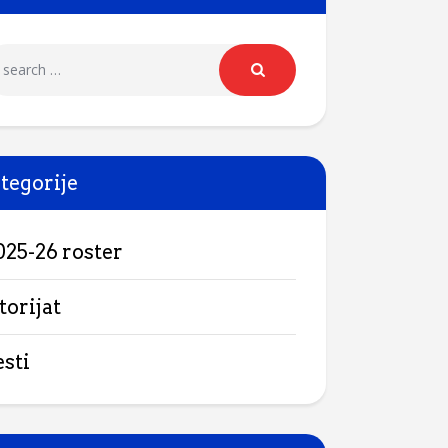
tegorije
025-26 roster
torijat
esti