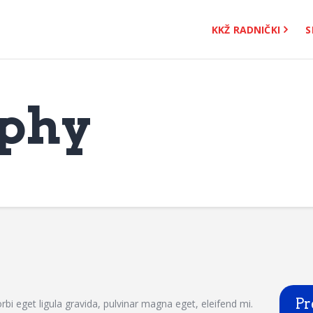
KKŽ Radnički
KKŽ RADNIČKI
S
Seniorke
Novosti
Kontakt
phy
Pr
bi eget ligula gravida, pulvinar magna eget, eleifend mi.