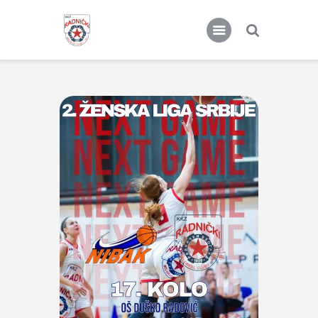
KKŽ Radnički
Seniorke
Novosti
Kontakt