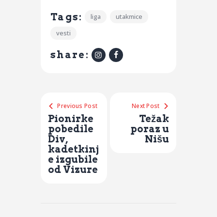
Tags:
liga
utakmice
vesti
share:
Previous Post
Next Post
Pionirke
Težak
pobedile
poraz u
Div,
Nišu
kadetkinj
e izgubile
od Vizure