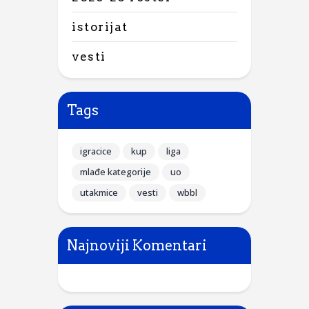
istorijat
vesti
Tags
igracice
kup
liga
mlađe kategorije
uo
utakmice
vesti
wbbl
Najnoviji Komentari