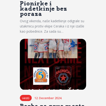
Pionirke i
kadetkinje bez
poraza
Ovog vikenda, naše kadetkinje odigrale su
utakmicu protiv ekipe Ceraka i iz nje izašle
kao pobednice. Za sada su…
vesti
12. December 2024.