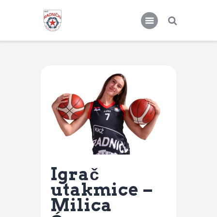
KKŽ Radnički
Seniorke
Novosti
Kontakt
Igrač
utakmice –
Milica