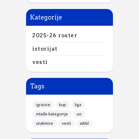
Kategorije
2025-26 roster
istorijat
vesti
Tags
igracice
kup
liga
mlađe kategorije
uo
utakmice
vesti
wbbl