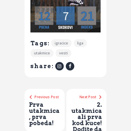
Tags:
igracice
liga
utakmice
vesti
share:
Previous Post
Next Post
Prva
2.
utakmica
utakmica
, prva
ali prva
pobeda!
kod kuce!
Dođite da