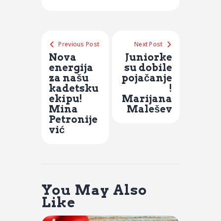
Previous Post
Next Post
Nova
Juniorke
energija
su dobile
za našu
pojačanje
kadetsku
!
ekipu!
Marijana
Mina
Malešev
Petronije
vić
You May Also
Like