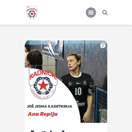
KKŽ Radnički
Seniorke
Novosti
Kontakt