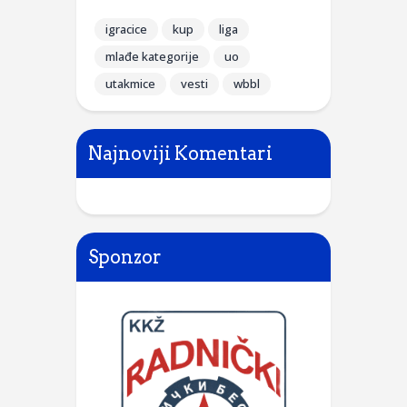
igracice
kup
liga
mlađe kategorije
uo
utakmice
vesti
wbbl
Najnoviji Komentari
Sponzor