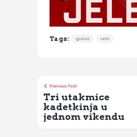
Tags:
igracice
vesti
Previous Post
Tri utakmice
kadetkinja u
jednom vikendu