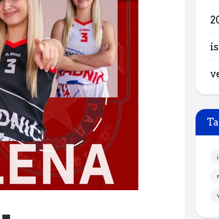
2
is
v
Ta