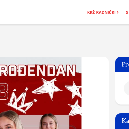
KKŽ Radnički
KKŽ RADNIČKI
S
Seniorke
Novosti
Kontakt
Pr
Ka