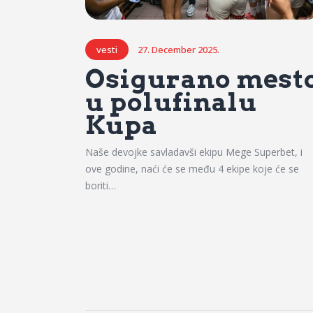
vesti
27. December 2025.
Osigurano mest
u polufinalu
Kupa
Naše devojke savladavši ekipu Mege Superbet, i
ove godine, naći će se među 4 ekipe koje će se
boriti…