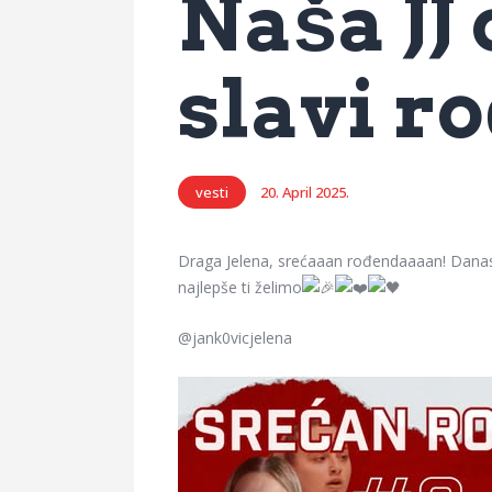
Naša JJ
slavi r
vesti
20. April 2025.
Draga Jelena, srećaaan rođendaaaan! Danas j
najlepše ti želimo
@jank0vicjelena