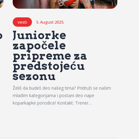
vesti
5. August 2025.
o
Juniorke
započele
pripreme za
predstojeću
sezonu
Želiš da budeš deo našeg tima? Pridruži se našim
mlađim kategorijama i postani deo nape
koparkapke porodice! Kontakt: Trener…