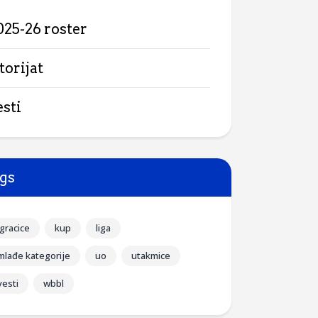
025-26 roster
torijat
esti
gs
igracice
kup
liga
mlađe kategorije
uo
utakmice
vesti
wbbl