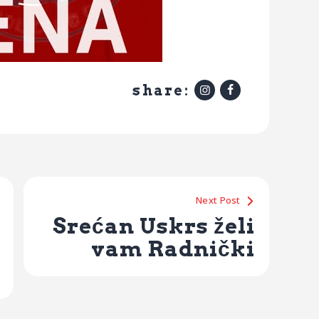
share:
Next Post
Srećan Uskrs želi
vam Radnički