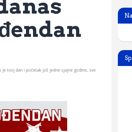
 danas
Na
ođendan
Sp
e tvoj dan i početak još jedne sjajne godine, sve