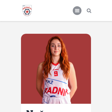
KKŽ Radnički
Seniorke
Novosti
Kontakt