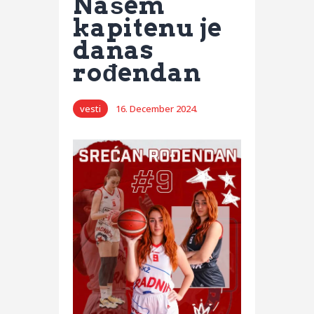
Našem
kapitenu je
danas
rođendan
vesti
16. December 2024.