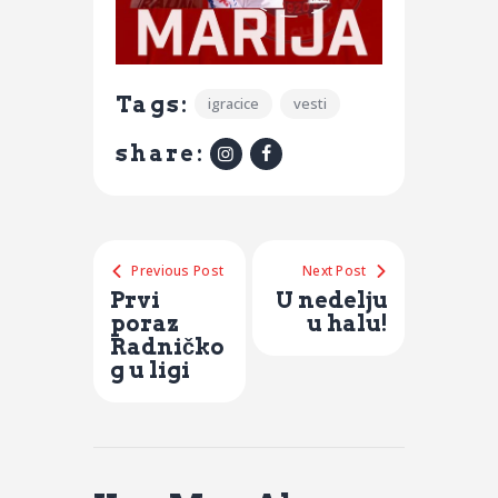
Tags:
igracice
vesti
share:
Previous Post
Next Post
Prvi
U nedelju
poraz
u halu!
Radničko
g u ligi