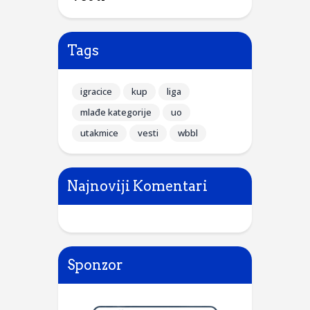
Tags
igracice
kup
liga
mlađe kategorije
uo
utakmice
vesti
wbbl
Najnoviji Komentari
Sponzor