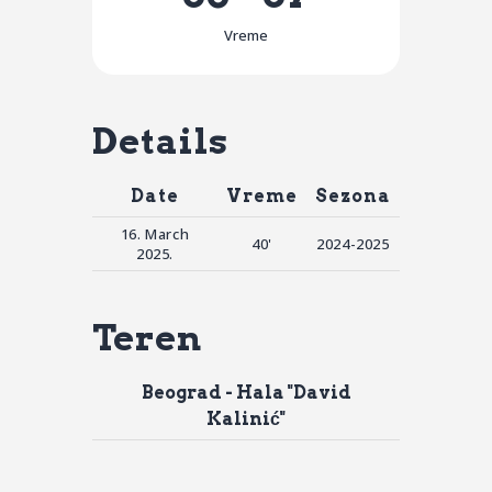
Vreme
Details
Date
Vreme
Sezona
16. March
40'
2024-2025
2025.
Teren
Beograd - Hala "David
Kalinić"