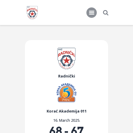
KKŽ Radnički
Seniorke
Novosti
Radnički
Kontakt
Korać Akademija 011
16. March 2025.
68
-
67