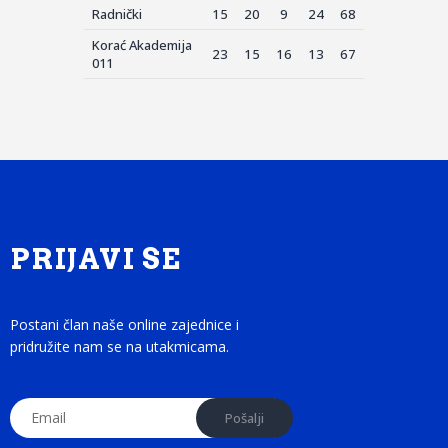
Radnički
15
20
9
24
68
Korać Akademija
23
15
16
13
67
011
PRIJAVI SE
Postani član naše online zajednice i
pridružite nam se na utakmicama.