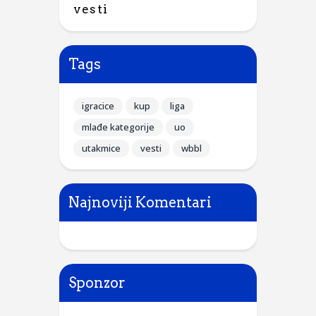
vesti
Tags
igracice
kup
liga
mlađe kategorije
uo
utakmice
vesti
wbbl
Najnoviji Komentari
Sponzor