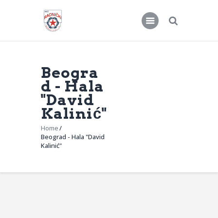
Beogra
KKŽ Radnički
d - Hala
"David
Seniorke
Kalinić"
Novosti
Home
Kontakt
Beograd - Hala "David
Kalinić"