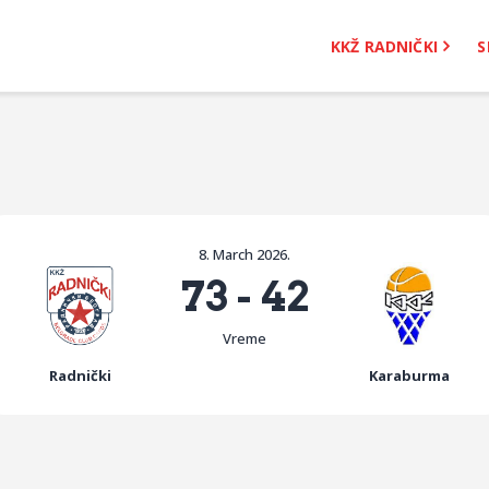
KKŽ Radnički
KKŽ RADNIČKI
S
Seniorke
Novosti
Kontakt
8. March 2026.
73
-
42
Vreme
Radnički
Karaburma