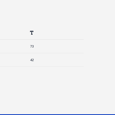
T
73
42