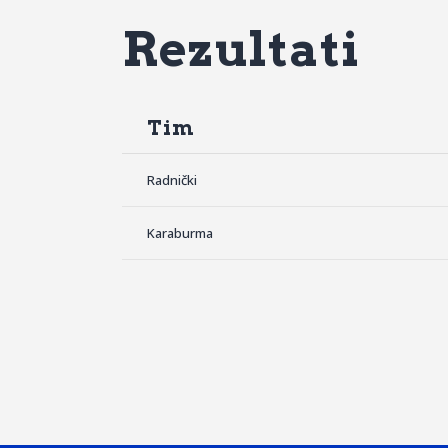
Rezultati
Tim
Radnički
Karaburma