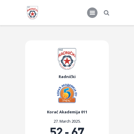
KKŽ Radnički
Seniorke
Novosti
Radnički
Kontakt
Korać Akademija 011
27. March 2025.
52
-
67