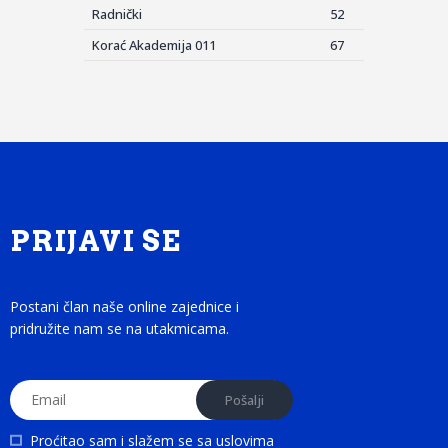
Radnički
52
Korać Akademija 011
67
PRIJAVI SE
Postani član naše online zajednice i
pridružite nam se na utakmicama.
Proćitao sam i slažem se sa
uslovima