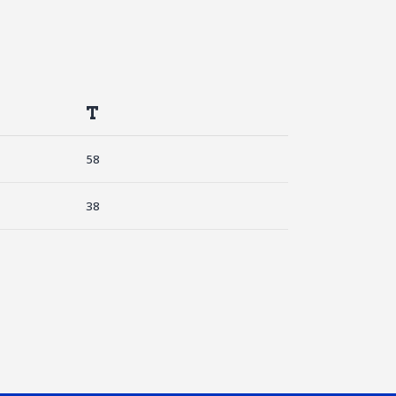
T
58
38