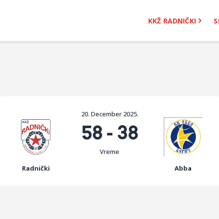
KKŽ Radnički
KKŽ RADNIČKI
S
Seniorke
Novosti
Kontakt
20. December 2025.
58
-
38
Vreme
Radnički
Abba