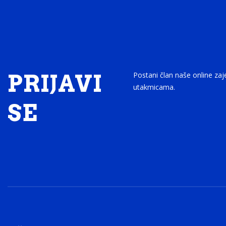
PRIJAVI
Postani član naše online zaj
utakmicama.
SE