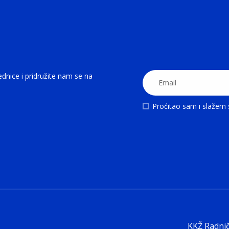
ednice i pridružite nam se na
Proćitao sam i slažem
KKŽ Radnič