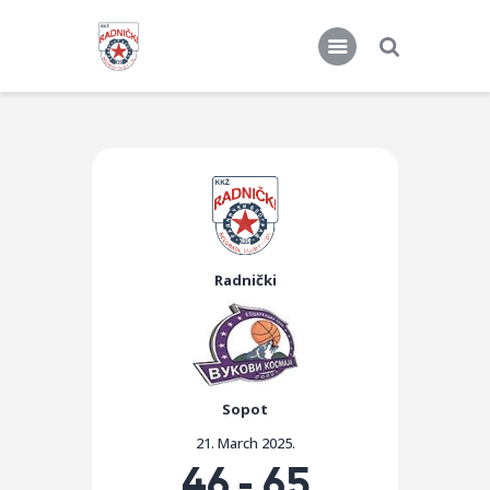
KKŽ Radnički
Seniorke
Novosti
Radnički
Kontakt
Sopot
21. March 2025.
46
-
65