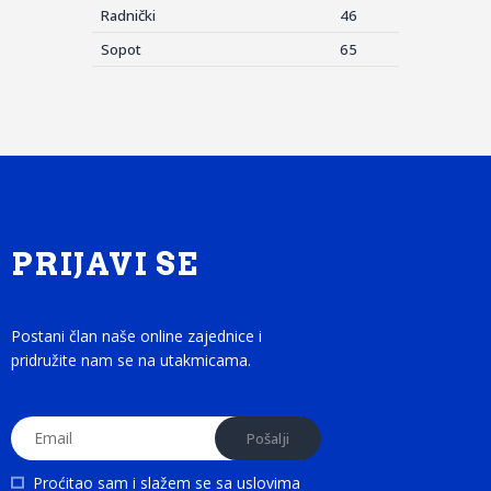
Radnički
46
Sopot
65
PRIJAVI SE
Postani član naše online zajednice i
pridružite nam se na utakmicama.
Proćitao sam i slažem se sa
uslovima