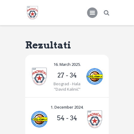
Rezultati
KKŽ Radnički
Seniorke
16. March 2025.
Novosti
27
-
34
Kontakt
Beograd - Hala
"David Kalinić"
1. December 2024.
54
-
34