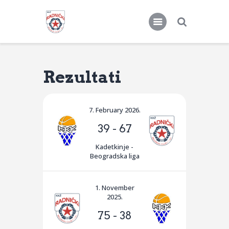
Rezultati
KKŽ Radnički
Seniorke
7. February 2026.
Novosti
39
-
67
Kontakt
Kadetkinje -
Beogradska liga
1. November
2025.
75
-
38