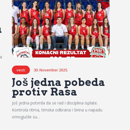
u
a
vesti
30. November 2025.
Još jedna pobeda
protiv Rasa
Još jedna potvrda da se rad i disciplina isplate.
Kontrola ritma, timska odbrana i širina u napadu
omogućile su…