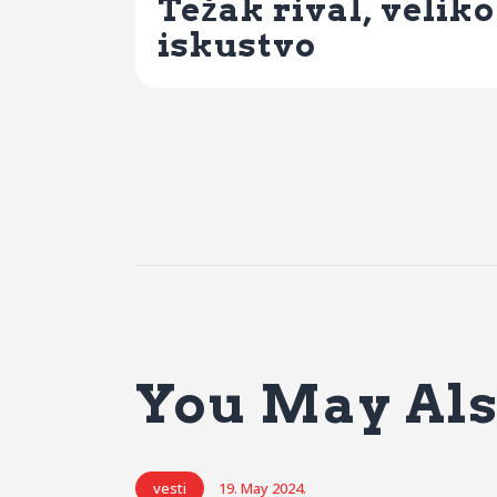
Težak rival, veliko
iskustvo
You May Als
vesti
19. May 2024.