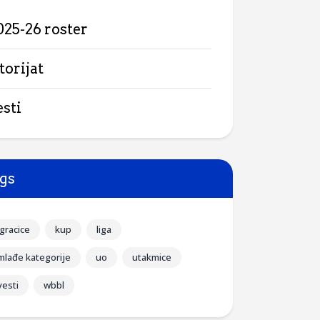
025-26 roster
torijat
esti
gs
igracice
kup
liga
mlađe kategorije
uo
utakmice
vesti
wbbl