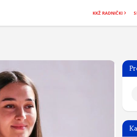
KKŽ Radnički
KKŽ RADNIČKI
S
Seniorke
Novosti
Kontakt
Pr
Ka