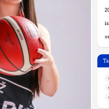
2
is
v
Ta