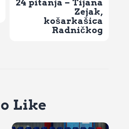
24 pitanja – Tijana
Zejak,
košarkašica
Radničkog
o Like