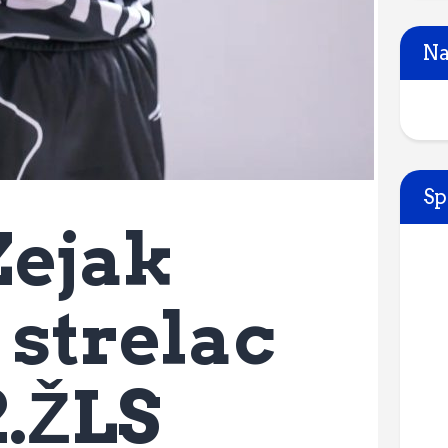
Na
Sp
Zejak
 strelac
2.ŽLS