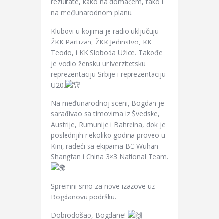
rezultate, kako na domaćem, tako i
na međunarodnom planu.
Klubovi u kojima je radio uključuju
ŽKK Partizan, ŽKK Jedinstvo, KK
Teodo, i KK Sloboda Užice. Takođe
je vodio žensku univerzitetsku
reprezentaciju Srbije i reprezentaciju
U20.
Na međunarodnoj sceni, Bogdan je
sarađivao sa timovima iz Švedske,
Austrije, Rumunije i Bahreina, dok je
poslednjih nekoliko godina proveo u
Kini, radeći sa ekipama BC Wuhan
Shangfan i China 3×3 National Team.
Spremni smo za nove izazove uz
Bogdanovu podršku.
Dobrodošao, Bogdane!