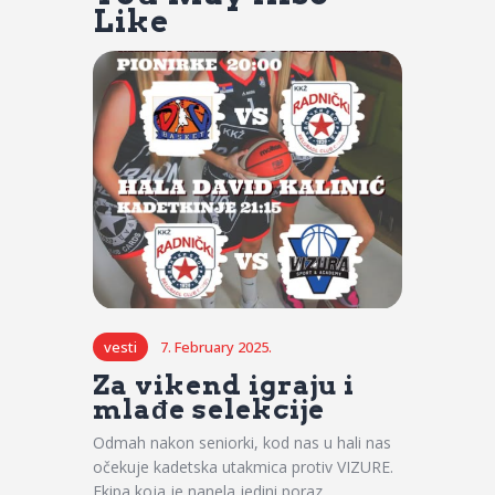
Like
vesti
7. February 2025.
Za vikend igraju i
mlađe selekcije
Odmah nakon seniorki, kod nas u hali nas
očekuje kadetska utakmica protiv VIZURE.
Ekipa koja je nanela jedini poraz…