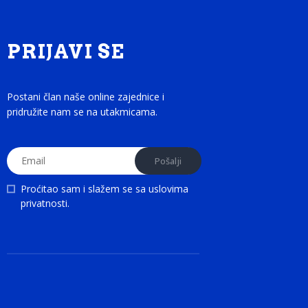
PRIJAVI SE
Postani član naše online zajednice i
pridružite nam se na utakmicama.
Proćitao sam i slažem se sa
uslovima
privatnosti
.