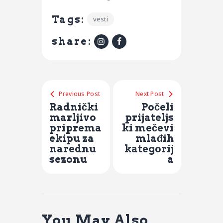
Tags:
vesti
share:
Previous Post
Next Post
Radnički
Počeli
marljivo
prijateljs
priprema
ki mečevi
ekipu za
mlađih
narednu
kategorij
sezonu
a
You May Also