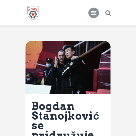
KKŽ Radnički
Seniorke
Novosti
Kontakt
Bogdan
Stanojković
se
pridružuje