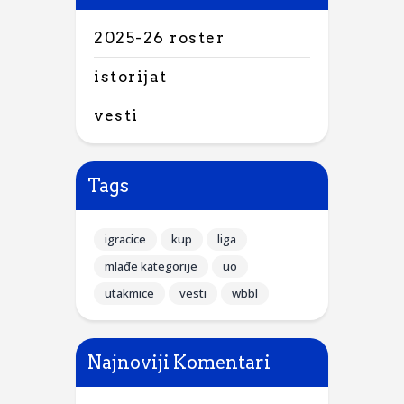
2025-26 roster
istorijat
vesti
Tags
igracice
kup
liga
mlađe kategorije
uo
utakmice
vesti
wbbl
Najnoviji Komentari