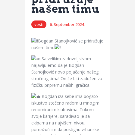
našem timu
vesti
6. September 2024.
Bogdan Stanojković se pridružuje
našem timu
Sa velikim zadovoljstvom
najavljujemo da je Bogdan
Stanojković novo pojačanje našeg
stručnog tima! On će biti
zadužen za
fizičku pripremu naših igračica.
Bogdan iza sebe ima bogato
iskustvo stečeno radom u mnogim
renomiranim klubovima. Tokom
svoje karijere, sarađivao je sa
ekipama na najvišem nivou,
pomažući im da postignu vrhunske