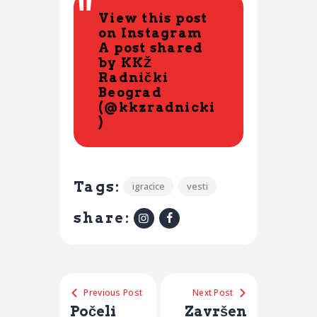
View this post
on Instagram
A post shared
by KKŽ
Radnički
Beograd
(@kkzradnicki
)
Tags:
igracice
vesti
share:
Previous Post
Next Post
Počeli
Završen