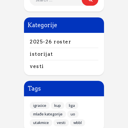
Kategorije
2025-26 roster
istorijat
vesti
Tags
igracice
kup
liga
mlađe kategorije
uo
utakmice
vesti
wbbl