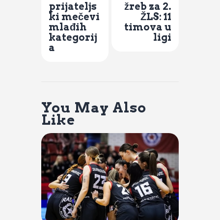
prijateljs
žreb za 2.
ki mečevi
ŽLS: 11
mlađih
timova u
kategorij
ligi
a
You May Also
Like