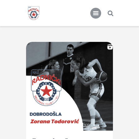
KKŽ Radnički
Seniorke
Novosti
Kontakt